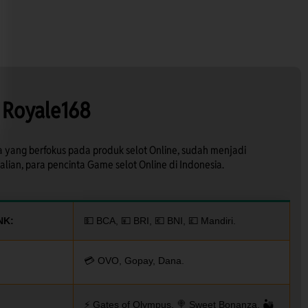
t Royale168
 yang berfokus pada produk selot Online, sudah menjadi
lian, para pencinta Game selot Online di Indonesia.
NK:
💵 BCA, 💴 BRI, 💶 BNI, 💷 Mandiri.
💳 OVO, Gopay, Dana.
⚡ Gates of Olympus, 🍭 Sweet Bonanza, 🏜