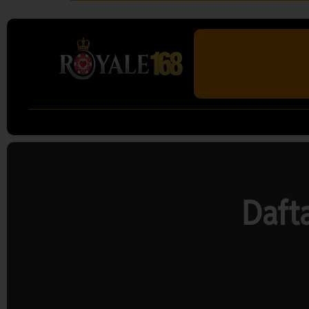
Dafta