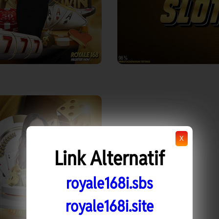
X
Link Alternatif
royale168i.sbs
royale168i.site