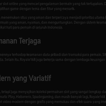
 slot online yang mencari pengalaman bermain yang tak terlupakan. D
ilihan game dengan tema dan fitur yang menarik.
menemukan situs yang aman dan terpercaya menjadi prioritas utama ba
bermain yang aman, nyaman, dan menguntungkan. Dengan sistem keama
kat hati para pemain di seluruh Indonesia.
manan Terjaga
nnya terhadap keamanan data pribadi dan transaksi para pemain. Situs 
Anda. Selain itu, Royale168 juga bekerja sama dengan lembaga keuanga
ern yang Variatif
tetapi juga menyajikan koleksi permainan slot yang sangat lengkap da
ragmatic Play, Habanero, Spadegaming, dan masih banyak lagi, Royale16
a slot video modern dengan grafis yang memukau dan efek suara yang im