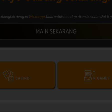
abunglah dengan
Whatsapp
kami untuk mendapatkan bocoran slot tiap 
MAIN SEKARANG
CASINO
GAMES