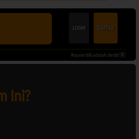
LOGIN
DAFTAR
Royale168 adalah destinasi utama bagi para 
X
m Ini?