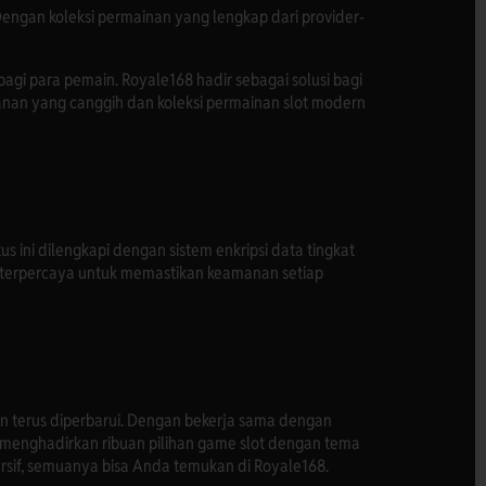
engan koleksi permainan yang lengkap dari provider-
gi para pemain. Royale168 hadir sebagai solusi bagi
nan yang canggih dan koleksi permainan slot modern
ini dilengkapi dengan sistem enkripsi data tingkat
n terpercaya untuk memastikan keamanan setiap
n terus diperbarui. Dengan bekerja sama dengan
8 menghadirkan ribuan pilihan game slot dengan tema
ersif, semuanya bisa Anda temukan di Royale168.