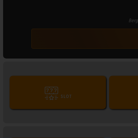
Berg
SLOT