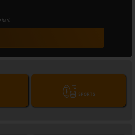
hari.
SPORTS