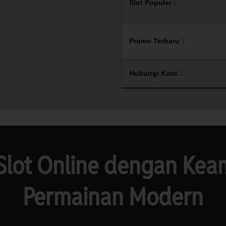
Slot Populer :
Promo Terbaru :
Hubungi Kami :
 Slot Online dengan Kea
Permainan Modern