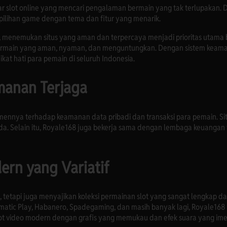
 slot online yang mencari pengalaman bermain yang tak terlupakan. D
ilihan game dengan tema dan fitur yang menarik.
menemukan situs yang aman dan terpercaya menjadi prioritas utama ba
bermain yang aman, nyaman, dan menguntungkan. Dengan sistem keama
kat hati para pemain di seluruh Indonesia.
manan Terjaga
nnya terhadap keamanan data pribadi dan transaksi para pemain. Situs 
Anda. Selain itu, Royale168 juga bekerja sama dengan lembaga keuanga
ern yang Variatif
tetapi juga menyajikan koleksi permainan slot yang sangat lengkap da
ragmatic Play, Habanero, Spadegaming, dan masih banyak lagi, Royale16
a slot video modern dengan grafis yang memukau dan efek suara yang im