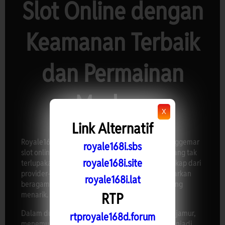
Slot Online dengan
Keamanan Terbaik
dan Permainan
Modern
X
Link Alternatif
Royale168 adalah destinasi utama bagi para penggemar
royale168i.sbs
slot online yang mencari pengalaman bermain yang tak
royale168i.site
terlupakan. Dengan koleksi permainan yang lengkap dari
provider-provider terkemuka, Royale168 menawarkan
royale168i.lat
beragam pilihan game dengan tema dan fitur yang
RTP
menarik.
Dalam dunia perjudian online yang semakin menjamur,
rtproyale168d.forum
menemukan situs yang aman dan terpercaya menjadi