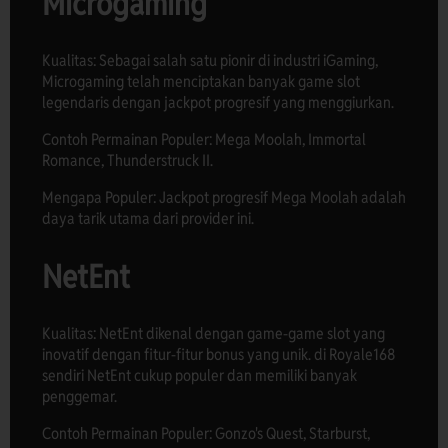
Microgaming
Kualitas: Sebagai salah satu pionir di industri iGaming,
Microgaming telah menciptakan banyak game slot
legendaris dengan jackpot progresif yang menggiurkan.
Contoh Permainan Populer: Mega Moolah, Immortal
Romance, Thunderstruck II.
Mengapa Populer: Jackpot progresif Mega Moolah adalah
daya tarik utama dari provider ini.
NetEnt
Kualitas: NetEnt dikenal dengan game-game slot yang
inovatif dengan fitur-fitur bonus yang unik. di Royale168
sendiri NetEnt cukup populer dan memiliki banyak
penggemar.
Contoh Permainan Populer: Gonzo's Quest, Starburst,