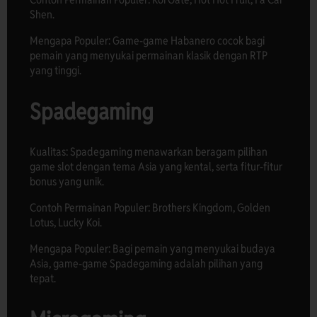
Shen.
Mengapa Populer: Game-game Habanero cocok bagi
pemain yang menyukai permainan klasik dengan RTP
yang tinggi.
Spadegaming
Kualitas: Spadegaming menawarkan beragam pilihan
game slot dengan tema Asia yang kental, serta fitur-fitur
bonus yang unik.
Contoh Permainan Populer: Brothers Kingdom, Golden
Lotus, Lucky Koi.
Mengapa Populer: Bagi pemain yang menyukai budaya
Asia, game-game Spadegaming adalah pilihan yang
tepat.